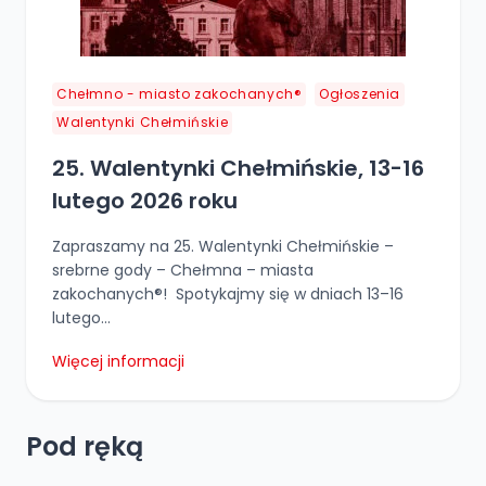
Chełmno - miasto zakochanych®
Ogłoszenia
Walentynki Chełmińskie
25. Walentynki Chełmińskie, 13-16
lutego 2026 roku
Zapraszamy na 25. Walentynki Chełmińskie –
srebrne gody – Chełmna – miasta
zakochanych®! Spotykajmy się w dniach 13–16
lutego…
25.
Więcej informacji
Walentynki
Chełmińskie,
13-
Pod ręką
16
lutego