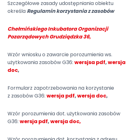
Szczegółowe zasady udostępniania obiektu
określa
Regulamin korzystania z zasobów
Chełmińskiego Inkubatora Organizacji
Pozarządowych Grudziądzka 36,
Wzór wniosku o zawarcie porozumienia ws.
użytkowania zasobów G36:
wersjsa pdf
,
wersja
doc
,
Formularz zapotrzebowania na korzystanie
z zasobów G36:
wersja pdf
,
wersja doc
,
Wzór porozumienia dot. użytkowania zasobów
G36:
wersja pdf
,
wersja doc,
Wzór porozumienia dot. korzystania z adresu