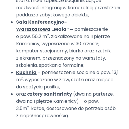
stoliki, małe zaplecze socjalne, dające
możliwość integracji w kameralnej przestrzeni
poddasza zabytkowego obiektu,
Sala Konferencyjno-
Warsztatowa
„Mała”
–
pomieszczenie
2
o pow. 56,2 m
, zlokalizowane na II piętrze
Kamienicy, wyposażone w 30 krzeseł,
komputer stacjonarny, biurko oraz rzutnik
z ekranem, przeznaczony na warsztaty,
szkolenia, spotkania formalne;
Kuchnia
– pomieszczenie socjalne o pow. 13,1
2
m
, wyposażone w zlew, szafki oraz miejsce
do spożycia posiłku,
oraz
cztery sanitariaty
(dwa na parterze,
dwa na I piętrze Kamienicy) – o pow.
2
3,5m
każde, dostosowane do potrzeb osób
z niepełnosprawnością.